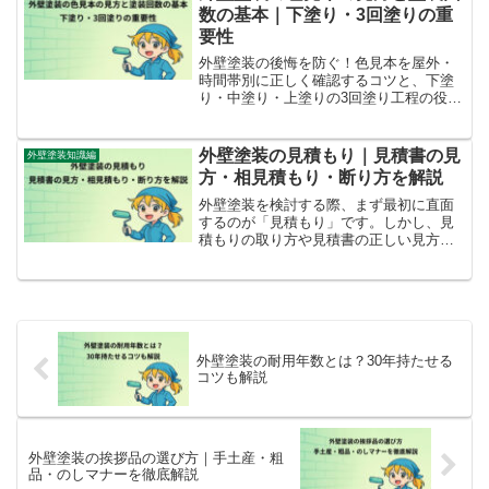
数の基本｜下塗り・3回塗りの重
要性
外壁塗装の後悔を防ぐ！色見本を屋外・
時間帯別に正しく確認するコツと、下塗
り・中塗り・上塗りの3回塗り工程の役割
や省略リスクまで丁寧に解説。
外壁塗装の見積もり｜見積書の見
外壁塗装知識編
方・相見積もり・断り方を解説
外壁塗装を検討する際、まず最初に直面
するのが「見積もり」です。しかし、見
積もりの取り方や見積書の正しい見方、
相見積もりの活用法、さらには断り方の
マナーまで理解していないと、業者選び
で失敗したり、不要なトラブルを招く原
因になりかねません。本記...
外壁塗装の耐用年数とは？30年持たせる
コツも解説
外壁塗装の挨拶品の選び方｜手土産・粗
品・のしマナーを徹底解説