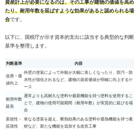
資産計上が必要になるのは、その工事が建物の価値を高め
たり、耐用年数を延ばすような効果があると認められる場
合
です。
以下に、国税庁が示す資本的支出に該当する典型的な判断
基準を整理します。
判断基準
内容
外壁の塗装によって外観が大幅に美しくなったり、防汚・防
改善・価
水性が強化されるなど、建物の資産価値が明確に向上するケ
値向上
ース
通常よりも高耐久な塗料や最新機能を持つ塗料を使用するこ
耐用年数
とで、建物の使用可能期間（耐用年数）が実質的に延びる場
延長
合
新規性・
単なる塗装を超え、断熱効果のある塗料や遮熱機能を持つ素
拡張性
材など、新たな機能を追加する改良工事