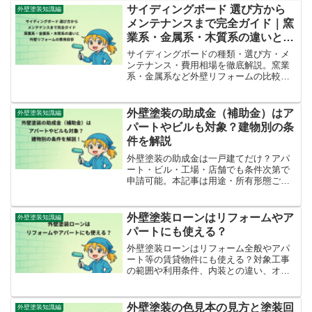
順まで徹底解説。助成金制度の活用法も
サイディングボード 選び方から
外壁塗装知識編
紹介し、賢く住宅を守る方法をお届けし
メンテナンスまで完全ガイド｜窯
ます。
業系・金属系・木質系の違いと外
壁リフォームの費用目安
サイディングボードの種類・選び方・メ
ンテナンス・費用相場を徹底解説。窯業
系・金属系など外壁リフォームの比較と
補助金情報も紹介。理想の外壁づくりに
役立つ完全ガイド。
外壁塗装の助成金（補助金）はア
外壁塗装知識編
パートやビルも対象？建物別の条
件を解説
外壁塗装の助成金は一戸建てだけ？アパ
ート・ビル・工場・店舗でも条件次第で
申請可能。本記事は用途・所有形態ごと
の対象条件、必要書類や申請手順、自治
体制度の注意点を丁寧に解説。対象外と
思われがちな集合住宅や複合用途の判断
外壁塗装ローンはリフォームやア
外壁塗装知識編
基準、個人・法人の違い、事前確認のチ
パートにも使える？
ェックリストも掲載し、費用負担を賢く
抑えるコツがわかります。
外壁塗装ローンはリフォーム全般やアパ
ート等の賃貸物件にも使える？対象工事
の範囲や利用条件、内装との違い、オー
ナー名義での申請可否、補助金との併用
時の注意点までをわかりやすく解説。賢
い資金計画に役立ちます。
外壁塗装の色見本の見方と塗装回
外壁塗装知識編