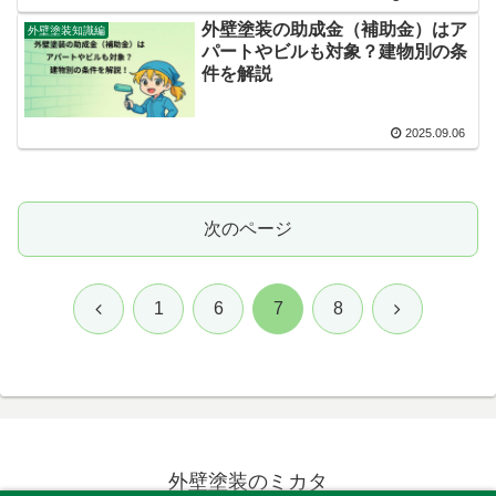
外壁塗装の助成金（補助金）はア
外壁塗装知識編
パートやビルも対象？建物別の条
件を解説
2025.09.06
次のページ
前
次
1
6
7
8
へ
へ
外壁塗装のミカタ